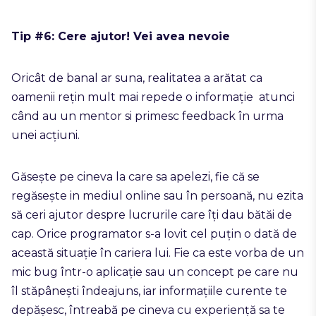
Tip #6: Cere ajutor! Vei avea nevoie
Oricât de banal ar suna, realitatea a arătat ca
oamenii rețin mult mai repede o informație atunci
când au un mentor si primesc feedback în urma
unei acțiuni.
Găsește pe cineva la care sa apelezi, fie că se
regăsește in mediul online sau în persoană, nu ezita
să ceri ajutor despre lucrurile care îți dau bătăi de
cap. Orice programator s-a lovit cel puțin o dată de
această situație în cariera lui. Fie ca este vorba de un
mic bug într-o aplicație sau un concept pe care nu
îl stăpânești îndeajuns, iar informațiile curente te
depășesc, întreabă pe cineva cu experiență sa te