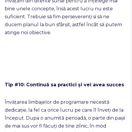
învățăm din diferite surse pentru a înțelege mai
bine unele concepte, însă acest lucru nu este
suficient. Trebuie să fim perseverenți si să ne
ducem planul la bun sfârșit, astfel încât să putem
atinge noi obiective.
Tip #10: Continuă sa practici și vei avea succes
Învățarea limbajelor de programare necesită
dedicație, la fel ca orice lucru pe care îl înveți de la
început. Dupa o anumită perioadă, o parte din pașii
de mai sus vor fi făcuți de tine zilnic, în mod